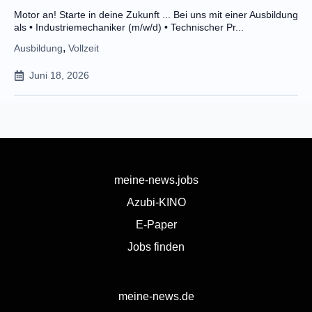
Motor an! Starte in deine Zukunft ... Bei uns mit einer Ausbildung
als • Industriemechaniker (m/w/d) • Technischer Pr...
,
Ausbildung
Vollzeit
Juni 18, 2026
meine-news.jobs
Azubi-KINO
E-Paper
Jobs finden
meine-news.de