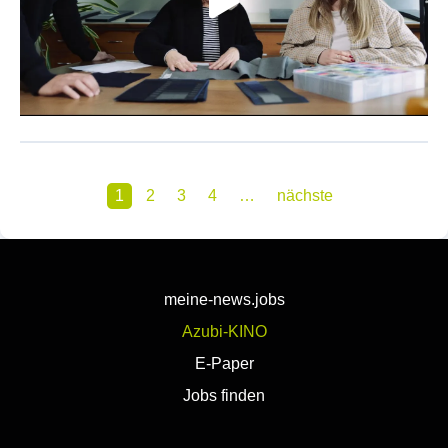
1
2
3
4
…
nächste
meine-news.jobs
Azubi-KINO
E-Paper
Jobs finden