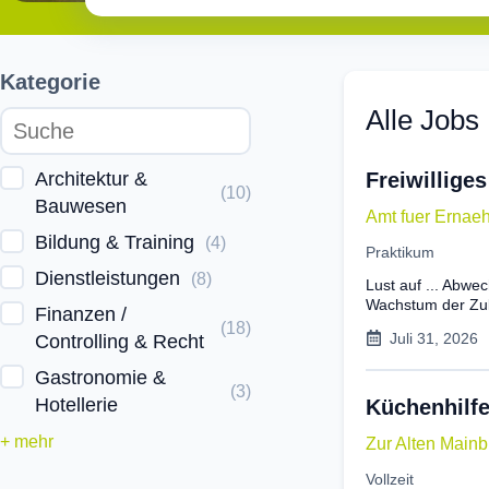
Kategorie
Alle Jobs
Architektur &
Freiwillige
(
10
)
Bauwesen
Amt fuer Ernaeh
Bildung & Training
(
4
)
Praktikum
Dienstleistungen
(
8
)
Lust auf ... Abwec
Wachstum der Zuku
Finanzen /
(
18
)
Juli 31, 2026
Controlling & Recht
Gastronomie &
(
3
)
Hotellerie
Küchenhilf
+ mehr
Zur Alten Main
Vollzeit