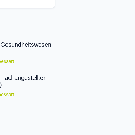
 Gesundheitswesen
essart
 Fachangestellter
)
essart