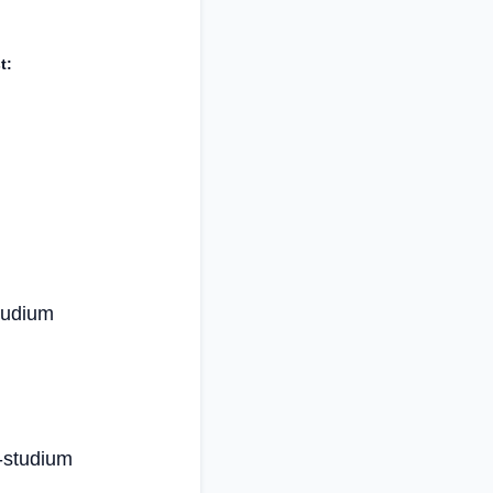
t:
tudium
-studium