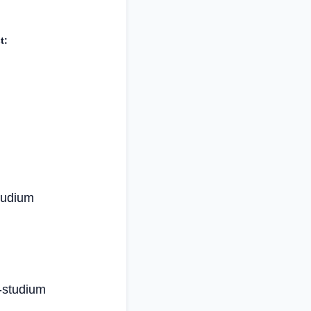
t:
tudium
-studium