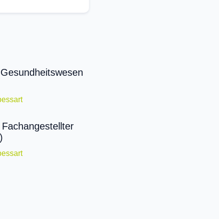
 Gesundheitswesen
essart
 Fachangestellter
)
essart