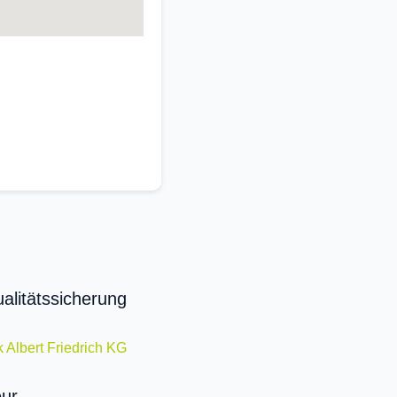
ualitätssicherung
k Albert Friedrich KG
eur