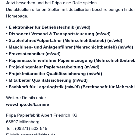
Jetzt bewerben und bei Fripa eine Rolle spielen.
Die aktuellen offenen Stellen mit detaillierten Beschreibungen finde
Homepage.
• Elektroniker für Betriebstechnik (m/w/d)
• Disponent Versand & Transportsteuerung (m/w/d)
• Staplerfahrer/Pulperfahrer (Mehrschichtbetrieb) (m/w/d)
• Maschinen- und Anlagenführer (Mehrschichtbetrieb) (m/w/d)
• Prozesstechniker (m/w/d)
• Papiermaschinenführer Papiererzeugung (Mehrschichtbetrieb
• Projektingenieur Papierverarbeitung (m/w/d)
• Projektmitarbeiter Qualitätssicherung (m/w/d)
• Mitarbeiter Qualitätssicherung (m/w/d)
• Fachkraft für Lagerlogistik (m/w/d) (Bereitschaft für Mehrsc
Weitere Details unter:
www.fripa.de/karriere
Fripa Papierfabrik Albert Friedrich KG
63897 Miltenberg
Tel.: (09371) 502-545