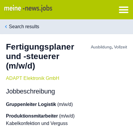
Search results
Fertigungsplaner
,
Ausbildung
Vollzeit
und -steuerer
(m/w/d)
ADAPT Elektronik GmbH
Jobbeschreibung
Gruppenleiter Logistik
(m/w/d)
Produktionsmitarbeiter
(m/w/d)
Kabelkonfektion und Verguss