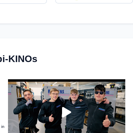
bi-KINOs
 in