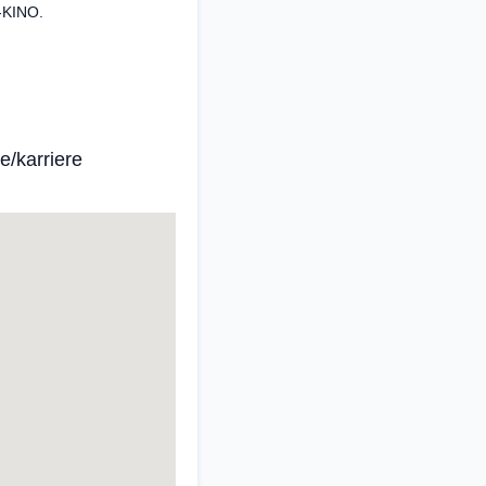
-KINO.
e/karriere